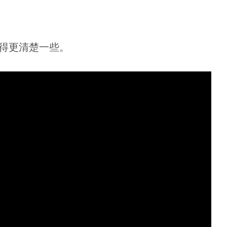
看得更清楚一些。