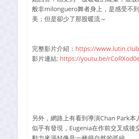
般非milonguero舞者身上，是感
美；但是卻少了那股暖流～
完整影片介紹：
https://www.lutin.club
影片連結:
https://youtu.be/rCoRXod
另外，網路上有看到導演Chan Park本人
似乎有發現，Eugenia在作前交叉或後
動力來源好像是一種很自然的弧線，