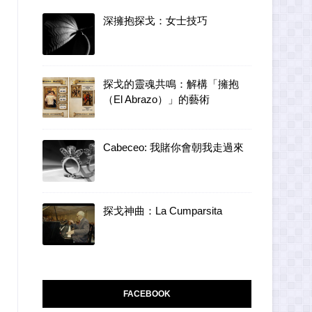
深擁抱探戈：女士技巧
探戈的靈魂共鳴：解構「擁抱
（El Abrazo）」的藝術
Cabeceo: 我賭你會朝我走過來
探戈神曲：La Cumparsita
FACEBOOK