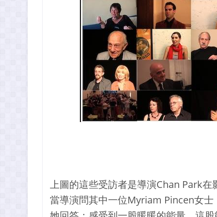
上圖的這些受訪者是導演Chan Park在影片
當導演問其中一位Myriam Pincen女
她回答：感受到一股暖暖的能量，這股