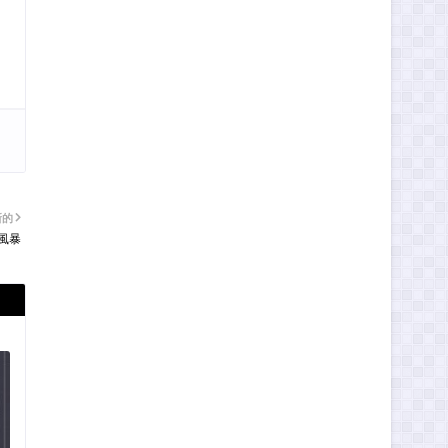
新的
風暴