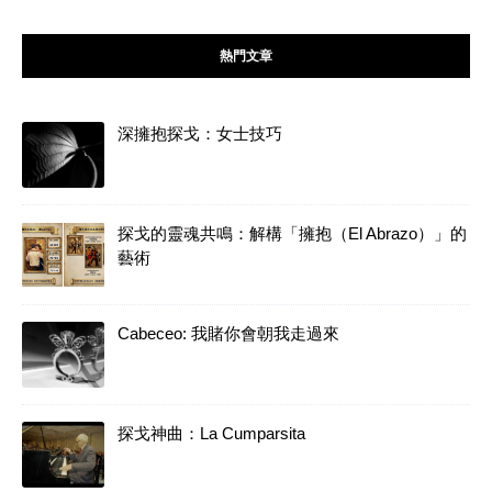
熱門文章
深擁抱探戈：女士技巧
探戈的靈魂共鳴：解構「擁抱（El Abrazo）」的
藝術
Cabeceo: 我賭你會朝我走過來
探戈神曲：La Cumparsita