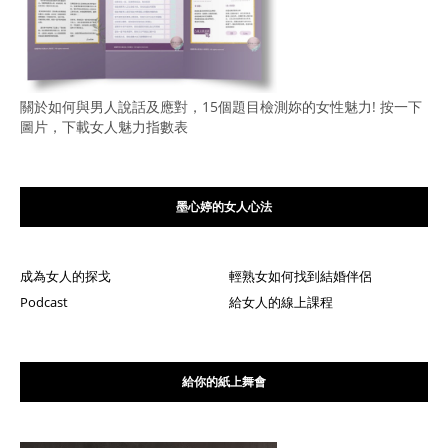
關於如何與男人說話及應對，15個題目檢測妳的女性魅力! 按一下
圖片，下載女人魅力指數表
墨心婷的女人心法
成為女人的探戈
輕熟女如何找到結婚伴侶
Podcast
給女人的線上課程
給你的紙上舞會