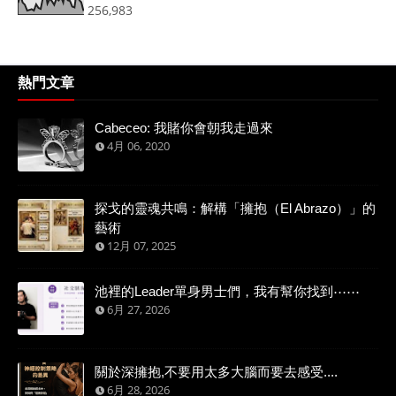
256,983
熱門文章
Cabeceo: 我賭你會朝我走過來
4月 06, 2020
探戈的靈魂共鳴：解構「擁抱（El Abrazo）」的
藝術
12月 07, 2025
池裡的Leader單身男士們，我有幫你找到⋯⋯
6月 27, 2026
關於深擁抱,不要用太多大腦而要去感受....
6月 28, 2026