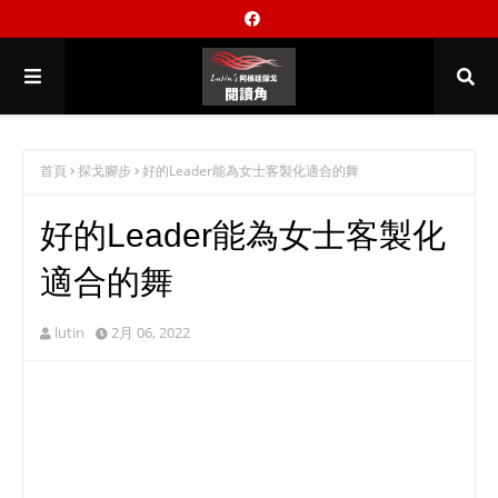
首頁
探戈腳步
好的Leader能為女士客製化適合的舞
好的Leader能為女士客製化
適合的舞
lutin
2月 06, 2022