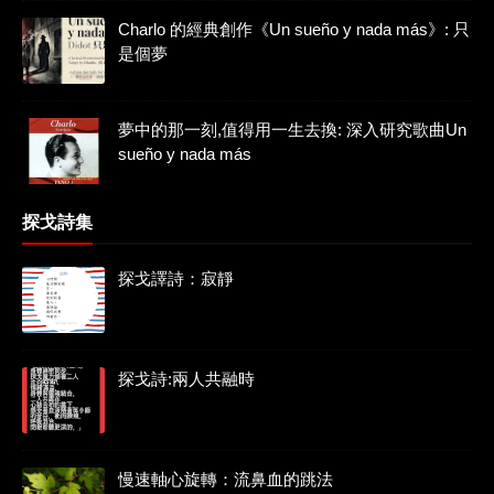
Charlo 的經典創作《Un sueño y nada más》: 只
是個夢
夢中的那一刻,值得用一生去換: 深入研究歌曲Un
sueño y nada más
探戈詩集
探戈譯詩：寂靜
探戈詩:兩人共融時
慢速軸心旋轉：流鼻血的跳法