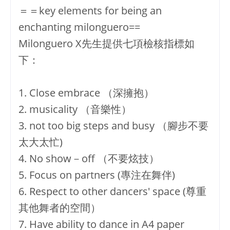
＝＝key elements for being an
enchanting milonguero==
Milonguero X先生提供七項檢核指標如
下：
1. Close embrace （深擁抱）
2. musicality （音樂性）
3. not too big steps and busy （腳步不要
太大太忙)
4. No show－off （不要炫技）
5. Focus on partners (專注在舞伴)
6. Respect to other dancers' space (尊重
其他舞者的空間）
7. Have ability to dance in A4 paper