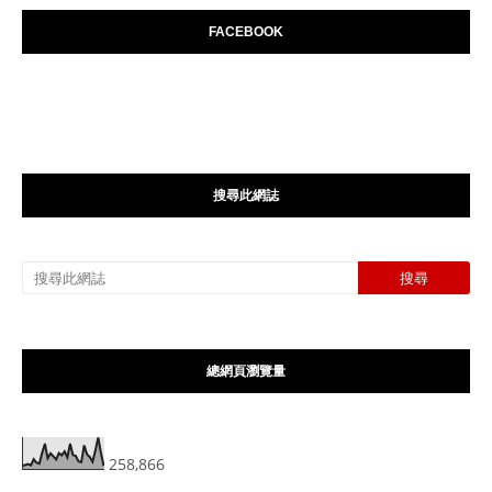
FACEBOOK
搜尋此網誌
總網頁瀏覽量
258,866