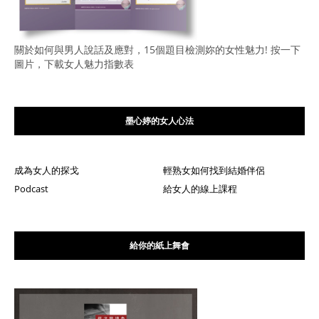
關於如何與男人說話及應對，15個題目檢測妳的女性魅力! 按一下
圖片，下載女人魅力指數表
墨心婷的女人心法
成為女人的探戈
輕熟女如何找到結婚伴侶
Podcast
給女人的線上課程
給你的紙上舞會