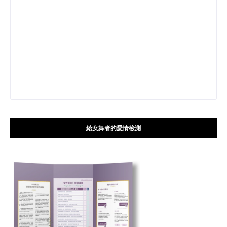
給女舞者的愛情檢測