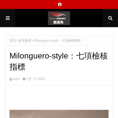
首頁
探戈基礎
Milonguero-style：七項檢核指標
Milonguero-style：七項檢核
指標
lutin
1月 17, 2022