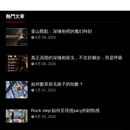
熱門文章
釜山觀點：深擁抱裡的魔幻時刻
8月 09, 2026
真正高階的深擁抱探戈，不在於腳步，而是呼吸
8月 08, 2026
如何數算探戈曲子的拍數？
1月 01, 2023
Rock step:如何呈現很juicy的韌勁感
8月 05, 2026