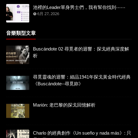
池裡的Leader單身男士們，我有幫你找到⋯⋯
6月 27, 2026
音樂類型文章
Buscándote 02 尋覓者的迴響：探戈經典深度解
析
尋覓靈魂的迴響：細品1941年探戈黃金時代經典
《Buscándote--尋覓妳》
Marión: 老巴黎的探戈回憶解析
Charlo 的經典創作《Un sueño y nada más》: 只