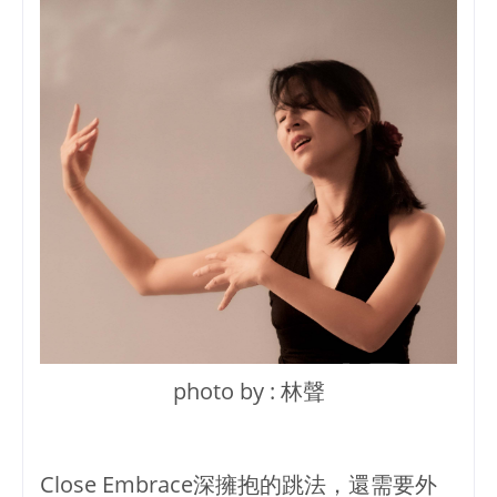
photo by : 林聲
Close Embrace深擁抱的跳法，還需要外