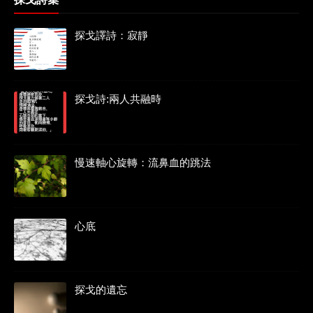
探戈譯詩：寂靜
探戈詩:兩人共融時
慢速軸心旋轉：流鼻血的跳法
心底
探戈的遺忘