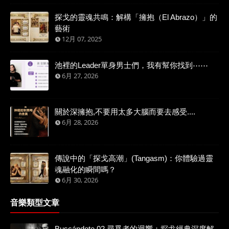
探戈的靈魂共鳴：解構「擁抱（El Abrazo）」的
藝術
12月 07, 2025
池裡的Leader單身男士們，我有幫你找到⋯⋯
6月 27, 2026
關於深擁抱,不要用太多大腦而要去感受....
6月 28, 2026
傳說中的「探戈高潮」(Tangasm)：你體驗過靈
魂融化的瞬間嗎？
6月 30, 2026
音樂類型文章
Buscándote 02 尋覓者的迴響：探戈經典深度解