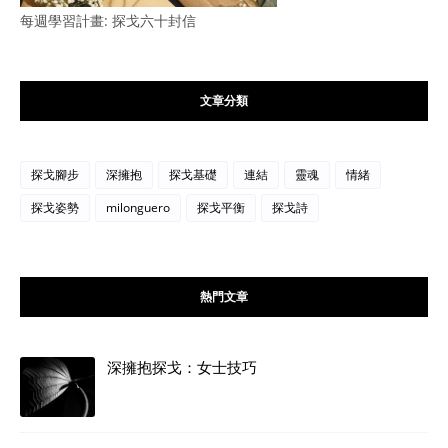
每週學習計畫: 探戈六十封信
文章分類
探戈腳步
深擁抱
探戈基礎
連結
靈魂
情緒
探戈姿勢
milonguero
探戈平衡
探戈詩
熱門文章
深擁抱探戈：女士技巧