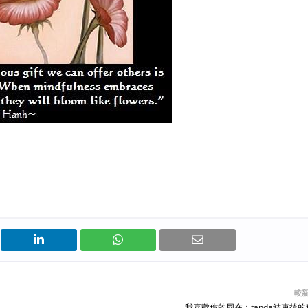
較
我喜歡你的同在：tanda結束後的