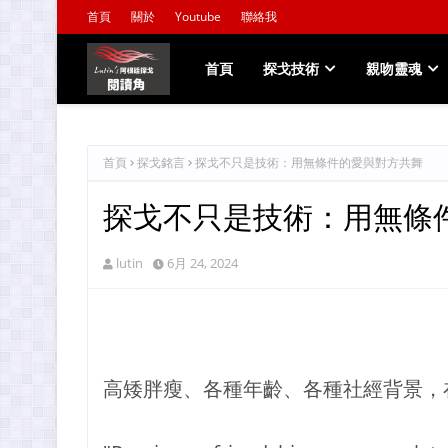
首頁
關於
Youtube
聯絡我
首頁
探戈技術
親吻靈魂
首頁
探戈銘言
探戈不只是技術：用無條件的愛與對方共舞
探戈不只是技術：用無條
lutin
6月 24, 2024
高矮胖瘦、各種年齡、各種社經背景，