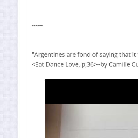
------
"Argentines are fond of saying that it 
<Eat Dance Love, p,36>~by Camille 