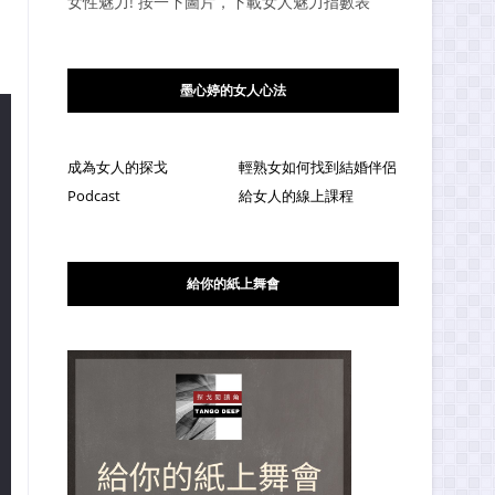
女性魅力! 按一下圖片，下載女人魅力指數表
墨心婷的女人心法
成為女人的探戈
輕熟女如何找到結婚伴侶
Podcast
給女人的線上課程
給你的紙上舞會