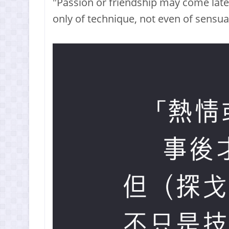
"Passion or friendship may come later
only of technique, not even of sensua