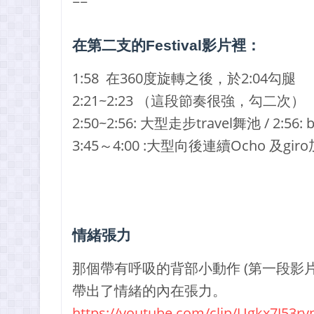
==
在第二支的Festival影片裡：
1:58 在360度旋轉之後，於2:04勾腿
2:21~2:23 （這段節奏很強，勾二次）
2:50~2:56: 大型走步travel舞池 / 2:56: 
3:45～4:00 :大型向後連續Ocho 及gi
情緒張力
那個帶有呼吸的背部小動作 (第一段影片，第
帶出了情緒的內在張力。
https://youtube.com/clip/Ugkx7J53