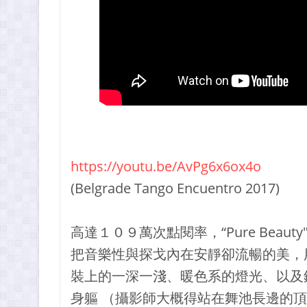
https://youtu.be/AvPg6x6ox4o
(Belgrade Tango Encuentro 2017)
高達１０９萬次點閱率，“Pure Bea
把音樂性與探戈內在安靜卻流暢的美，
裝上的一深一淺、暖色系的燈光、以及鏡
身軀 （攝影師大概得站在舞池長邊的頂點