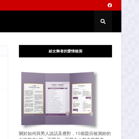
給女舞者的愛情檢測
關於如何與男人說話及應對，15個題目檢測妳的