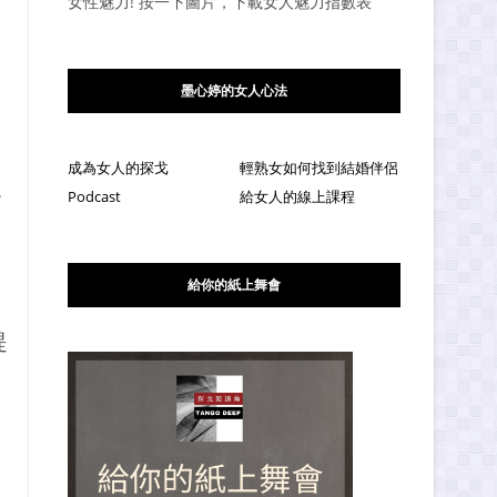
女性魅力! 按一下圖片，下載女人魅力指數表
墨心婷的女人心法
成為女人的探戈
輕熟女如何找到結婚伴侶
會
Podcast
給女人的線上課程
給你的紙上舞會
提