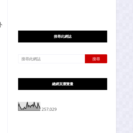
外
搜尋此網誌
總網頁瀏覽量
257,029