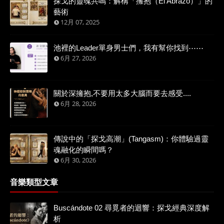
探戈的靈魂共鳴：解構「擁抱（El Abrazo）」的
藝術
12月 07, 2025
池裡的Leader單身男士們，我有幫你找到⋯⋯
6月 27, 2026
關於深擁抱,不要用太多大腦而要去感受....
6月 28, 2026
傳說中的「探戈高潮」(Tangasm)：你體驗過靈
魂融化的瞬間嗎？
6月 30, 2026
音樂類型文章
Buscándote 02 尋覓者的迴響：探戈經典深度解
析