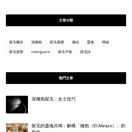
文章分類
探戈腳步
深擁抱
探戈基礎
連結
靈魂
情緒
探戈姿勢
milonguero
探戈平衡
探戈詩
熱門文章
深擁抱探戈：女士技巧
探戈的靈魂共鳴：解構「擁抱（El Abrazo）」的