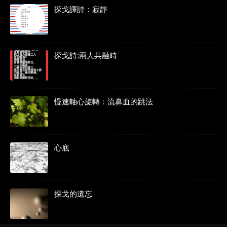
探戈譯詩：寂靜
探戈詩:兩人共融時
慢速軸心旋轉：流鼻血的跳法
心底
探戈的遺忘